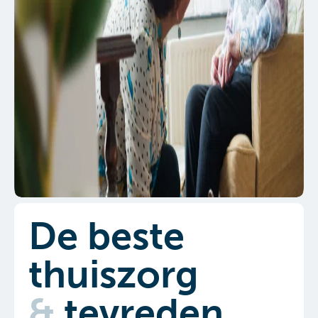
De beste
thuiszorg
&
tevreden
klanten
Klanten geven
Evita Zorg
gemiddeld een 8.3.