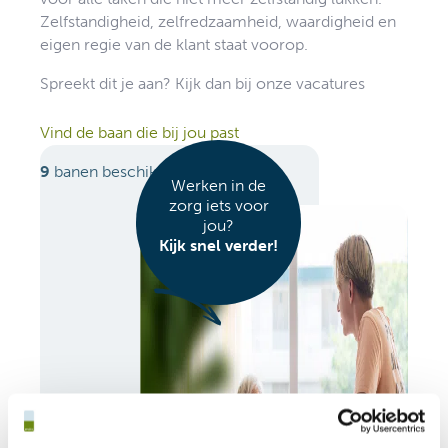
Zelfstandigheid, zelfredzaamheid, waardigheid en
eigen regie van de klant staat voorop.
Spreekt dit je aan? Kijk dan bij onze vacatures
Vind de baan die bij jou past
9
banen beschikbaar
Werken in de
zorg iets voor
jou?
Kijk snel verder!