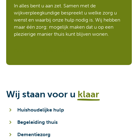
In alles bent u aan zet. Samen met de
wijkverpleegkundige bespreekt u welke zorg u
wenst en waarbij onze hulp nodig is. Wij hebben
maar één zorg: mogelijk maken dat u op een
plezierige manier thuis kunt blijven wonen.
Onze visie
Download de brochure
Wij staan voor u
klaar
Huishoudelijke hulp
Begeleiding thuis
Dementiezorg