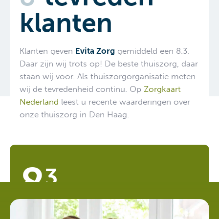
Daar zijn wij trots op! De beste thuiszorg, daar
staan wij voor. Als thuiszorgorganisatie meten
wij de tevredenheid continu. Op
Zorgkaart
Nederland
leest u recente waarderingen over
onze thuiszorg in Den Haag.
8
3
Evita Zorg is
300 keer
gewaardeerd
op
ZorgkaartNederland en heeft een gemiddeld cijfer
van 8.3