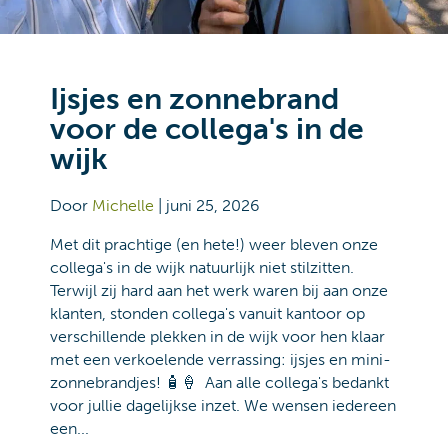
Het leerwerktraject
Verzorgende IG is van
start gegaan
Door
Michelle
|
juni 22, 2026
Afgelopen week vond de kick-off plaats van een
nieuwe groep leerlingen die is gestart met de
verkorte opleiding tot Verzorgende IG. Op de
foto zijn de leerlingen en hun docent te zien.
Na een versneld voortraject zetten zij een
mooie stap in hun professionele ontwikkeling.
Via de Evita Academie bieden we medewerkers
de mogelijkheid om leren en...