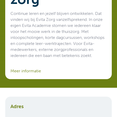
voor het mooie werk in de thuiszorg. Met
inloopscholingen, korte dagcursussen, workshops
en complete leer-werktrajecten. Voor Evita-
medewerkers, externe zorgprofessionals en
iedereen die een baan met betekenis zoekt.
Meer informatie
Adres
Van Alkemadelaan 309A
2597 AJ Den Haag
Algemeen:
070-3141600
E-mail:
info@evitazorg.nl