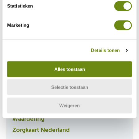
Statistieken
Marketing
Details tonen
Adres
Van Alkemadelaan 309A
Alles toestaan
2597 AJ Den Haag
Algemeen:
070-3141600
Selectie toestaan
E-mail:
info@evitazorg.nl
Weigeren
Waardering
Zorgkaart Nederland