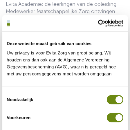
Evita Academie: de leerlingen van de opleiding
Medewerker Maatschappelijke Zorg ontvingen
hun diploma’s tijdens de diplomering.
Wij zijn ontzettend trots op onze MMZ-
leerlingen. Jusie, Kendrinally en Francis hebben
Deze website maakt gebruik van cookies
hun diploma succesvol behaald en
ook Georgio en Charlotte hebben mooie stappen
Uw privacy is voor Evita Zorg van groot belang. Wij
gezet met het behalen van hun certificaten.
houden ons dan ook aan de Algemene Verordening
Simona zal later dit jaar officieel diplomeren zodra
Gegevensbescherming (AVG), waarin is geregeld hoe
met uw persoonsgegevens moet worden omgegaan.
zij haar laatste twee toetsen heeft afgerond. 💚
Van harte gefeliciteerd allemaal! Wij wensen jullie
Toestemmingsselectie
veel succes en werkplezier toe in de zorg. Jullie
Noodzakelijk
mogen trots zijn op deze mooie stap.
Voorkeuren